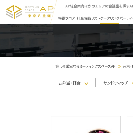
AP総合案内
ほかのエリアの会議室を探す
A
特徴
フロア・料金
備品リスト
ケータリング
パーティ
貸し会議室ならミーティングスペースAP
東京
お弁当・軽食
サンド
ウィッチ