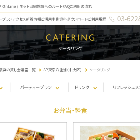
P OnLine / ネット回線
施設へのルート
FAQ
ご利用の流れ
03-622
ープラン
アクセス
新着情報
ご活用事例
資料ダウンロード
ご利用規程
ケータリング
・横浜の貸し会議室一覧
AP東京八重洲（中央区）
ケータリング
パーティー
プラン
ドリンク
リフレッシュ
メ
お弁当・軽食