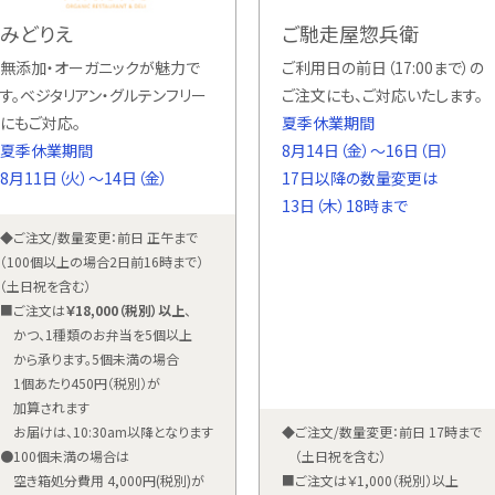
みどりえ
ご馳走屋惣兵衛
無添加・オーガニックが魅力で
ご利用日の前日（17:00まで）の
す。ベジタリアン・グルテンフリー
ご注文にも、ご対応いたします。
にもご対応。
夏季休業期間
夏季休業期間
8月14日（金）〜16日（日）
8月11日（火）〜14日（金）
17日以降の数量変更は
13日（木）18時まで
◆ご注文/数量変更：前日 正午まで
（100個以上の場合2日前16時まで）
（土日祝を含む）
■ご注文は
￥18,000（税別）以上
、
かつ、1種類のお弁当を5個以上
から承ります。5個未満の場合
1個あたり450円（税別）が
加算されます
お届けは、10:30am以降となります
◆ご注文/数量変更：前日 17時まで
●100個未満の場合は
（土日祝を含む）
空き箱処分費用 4,000円(税別)が
■ご注文は￥1,000（税別）以上