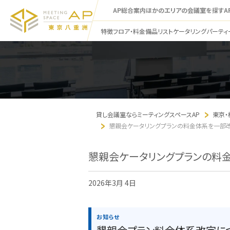
AP総合案内
ほかのエリアの会議室を探す
A
特徴
フロア・料金
備品リスト
ケータリング
パーティ
貸し会議室ならミーティングスペースAP
東京
懇親会ケータリングプランの料金体系を一部改
懇親会ケータリングプランの料金
2026年3月 4日
お知らせ