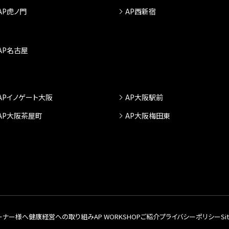
AP虎ノ門
AP西新宿
AP名古屋
APイノゲート大阪
AP大阪駅前
AP大阪茶屋町
AP大阪梅田東
ーナー様へ
健康経営への取り組み
AP WORKSHOPご紹介
プライバシーポリシー
Si