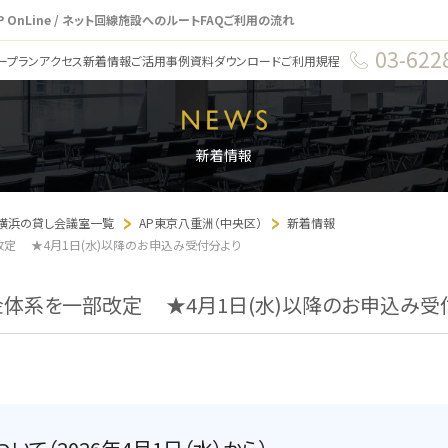
P OnLine / ネット回線
施設へのルート
FAQ
ご利用の流れ
03-622
ープラン
アクセス
新着情報
ご活用事例
資料ダウンロード
ご利用規程
新着情報
・横浜の貸し会議室一覧
AP東京八重洲（中央区）
新着情報
定 ★4月1日(水)以降のお申込み受付分より
体系を一部改定 ★4月1日(水)以降のお申込み受