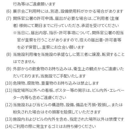
行為等はご遠慮願います
(6)
展示会ご利用時には、別途、設備使用料がかかる場合があります
(7)
関係官公署の許可申請、届出が必要な場合は、ご利用者（主催
者）様側にて期日までに行っていただき、承認を受けてください
※
当日に、届出内容、指示・許可事項について、関係官公署の担当
官が査察を行うことがありますので、控えの届出書・許可書等
を必ず保管し、査察にお立会い願います
(8)
当施設利用権を当施設の承諾なしに第三者に譲渡、転貸すること
はできません
(9)
外部からの飲食物のお持ち込みは、衛生上の観点からご遠慮いた
だいております。当施設でご手配いたします
(10)
危険物、腐敗物、重量物のお持ち込みは禁止します
(11)
指定場所以外への看板、ポスター等の掲示は、ビル内外・エレベー
ター内等も含めご遠慮ください
(12)
当施設および当ビルの構造物、設備、備品を汚損・毀損し、または
紛失された場合はその損害を賠償していただきます
(13)
施設内およびビルの内外を含め、指定された場所以外は禁煙です
(14)
ご利用の際に発生するゴミはお持ち帰りください