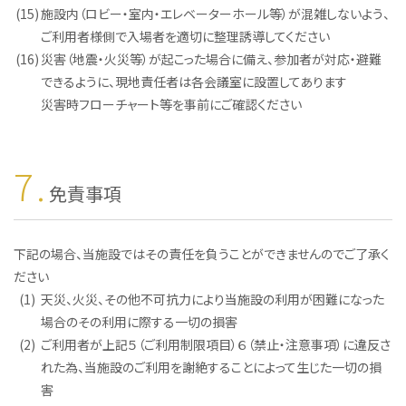
(15)
施設内（ロビー・室内・エレベーターホール等）が混雑しないよう、
ご利用者様側で入場者を適切に整理誘導してください
(16)
災害（地震・火災等）が起こった場合に備え、参加者が対応・避難
できるように、現地責任者は各会議室に設置してあります
災害時フローチャート等を事前にご確認ください
7.
免責事項
下記の場合、当施設ではその責任を負うことができませんのでご了承く
ださい
(1)
天災、火災、その他不可抗力により当施設の利用が困難になった
場合のその利用に際する一切の損害
(2)
ご利用者が上記５（ご利用制限項目）６（禁止・注意事項）に違反さ
れた為、当施設のご利用を謝絶することによって生じた一切の損
害