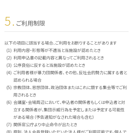
5.
ご利用制限
以下の項目に該当する場合、ご利用をお断りすることがあります
(1)
利用内容・形態等が不適当と当施設が認めたとき
(2)
利用申込書の記載内容と異なってご利用されるとき
(3)
公序良俗に反すると当施設が認めたとき
(4)
ご利用者様が暴力団関係者、その他、反社会的勢力に属する者と
認められる場合
(5)
宗教団体、思想団体、政治団体またはこれに類する集会等でご利
用されるとき
(6)
会議室・会場周辺において、申込者の関係者もしくは申込者と対
立する関係者が、集団示威行為を予定しまたは予定する可能性
がある場合（予告通知がなされた場合も含む）
(7)
関係官公庁より中止命令が出たとき
(8)
原則、法人会員登録いただいた法人様がご利用可能です。個人で