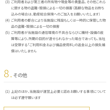
(3)
ご利用者および第三者の所有物や現金等の貴重品、その他これら
に類する物の盗難・毀損による一切の損害（高額な物品をお持ち
込みの場合は、動産総合保険へのご加入をお願いいたします）
(4)
ご利用者の都合により当施設に残設もしくは一時的に保管した物
品の盗難・毀損による一切の損害
(5)
ご利用者が当施設の通信環境の不具合ならびに機材・設備の故
障等により、所期の目的が達せられなかった場合であっても、当社
は受領する「ご利用料金および備品使用料」の返金以上の損失補
償はいたしません
8.
その他
(1)
上記のほか、当施設が運営上必要と認めお願いする事項について
は必ず遵守願います