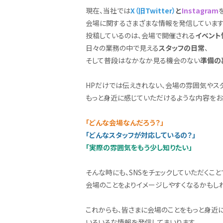
現在、当社では
X（旧Twitter）
と
Instagram
会場に関するさまざまな情報を発信しています
投稿しているのは、会場で開催される
イベント
日々の業務の中で見える
スタッフの日常
、
そして普段はなかなか見る機会のない
準備の
HPだけでは伝えきれない、会場の雰囲気やス
もっと身近に感じていただけるような内容をお
「どんな会場なんだろう？」
「どんなスタッフが対応しているの？」
「実際の雰囲気をもう少し知りたい」
そんな時にも、SNSをチェックしていただくこと
会場のことをよりイメージしやすくなるかもし
これからも、皆さまに会場のことをもっと身近
いろいろな情報を発信してまいります。