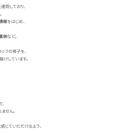
を運用しており、
。
情報
をはじめ、
裏側
など。
タッフの様子を、
届けしています。
で、
れません。
に感じていただけるよう、