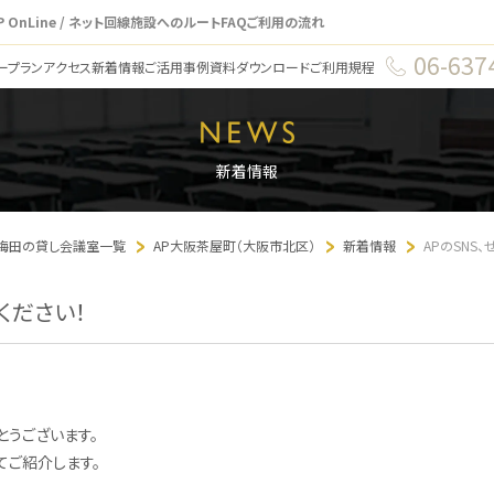
P OnLine / ネット回線
施設へのルート
FAQ
ご利用の流れ
06-637
ープラン
アクセス
新着情報
ご活用事例
資料ダウンロード
ご利用規程
新着情報
･梅田の貸し会議室一覧
AP大阪茶屋町（大阪市北区）
新着情報
APのSNS
ください！
とうございます。
てご紹介します。