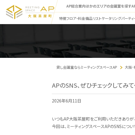
AP総合案内
ほかのエリアの会議室を探す
A
特徴
フロア・料金
備品リスト
ケータリング
パーティ
貸し会議室ならミーティングスペースAP
大阪
APのSNS、ぜひチェックしてみて
2026年6月11日
いつもAP大阪茶屋町をご利用いただきありが
今回は、ミーティングスペースAPのSNSについ