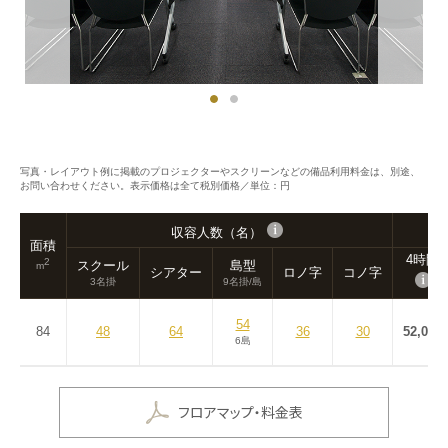
写真・レイアウト例に掲載のプロジェクターやスクリーンなどの備品利用料金は、別途、
お問い合わせください。表示価格は全て税別価格／単位：円
収容人数（名）
面積
4時間
2
スクール
島型
m
シアター
ロノ字
コノ字
3名掛
9名掛/島
54
84
48
64
36
30
52,000
6島
フロアマップ・料金表