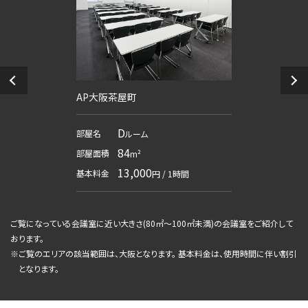
AP大阪茶屋町
D
部屋名
ルーム
84
部屋面積
m²
13,000
基本料金
円 / 1時間
ご覧になっている会議室に近い大きさ(
80㎡～100㎡未満
)の会議室をご紹介して
おります。
※
ご覧のエリアの該当範囲は、大阪となります。 基本料金は、使用時間に伴い割引
となります。