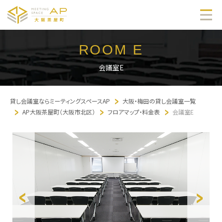
ROOM E
会議室E
貸し会議室ならミーティングスペースAP
大阪・梅田の貸し会議室一覧
AP大阪茶屋町（大阪市北区）
フロアマップ・料金表
会議室E