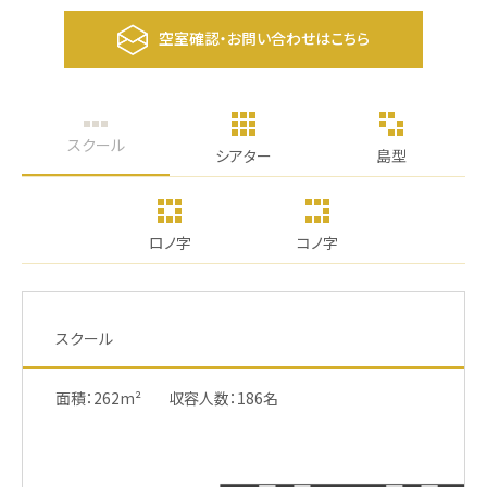
空室確認・お問い合わせはこちら
スクール
シアター
島型
ロノ字
コノ字
スクール
面積：262m²
収容人数：186名