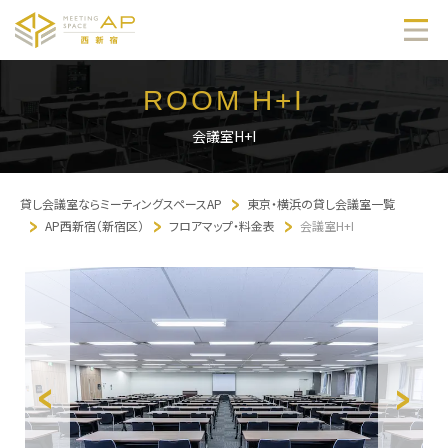
ROOM H+I
会議室H+I
貸し会議室ならミーティングスペースAP
東京・横浜の貸し会議室一覧
AP西新宿（新宿区）
フロアマップ・料金表
会議室H+I