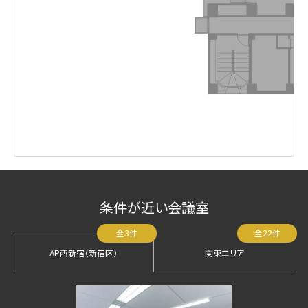
条件が近い会議室
全3件
全22件
AP西新宿（新宿区）
関東エリア