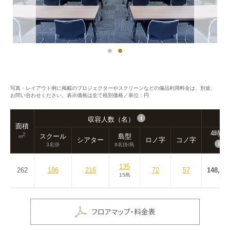
写真・レイアウト例に掲載のプロジェクターやスクリーンなどの備品利用料金は、別途、
お問い合わせください。表示価格は全て税別価格／単位：円
収容人数（名）
面積
4時間
2
スクール
島型
m
シアター
ロノ字
コノ字
3名掛
9名掛/島
135
262
186
216
72
57
148,00
15島
フロアマップ・料金表