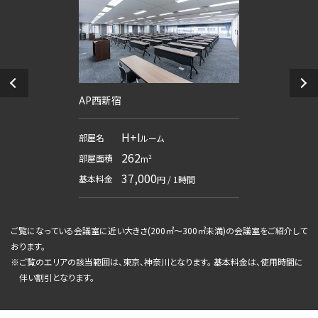
AP西新宿
H+I
部屋名
ルーム
262
部屋面積
m²
37,000
基本料金
円 / 1時間
ご覧になっている会議室に近い大きさ(
200㎡～300㎡未満
)の会議室をご紹介して
おります。
※
ご覧のエリアの該当範囲は、東京、神奈川となります。 基本料金は、使用時間に
伴い割引となります。