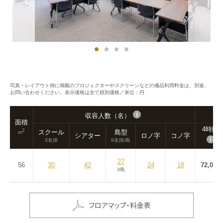
写真・レイアウト例に掲載のプロジェクターやスクリーンなどの備品利用料金は、別途、
お問い合わせください。表示価格は全て税別価格／単位：円
収容人数（名）
面積
4時間
2
スクール
島型
m
シアター
ロノ字
コノ字
3名掛
9名掛/島
27
56
30
42
24
18
72,000
3島
フロアマップ・料金表