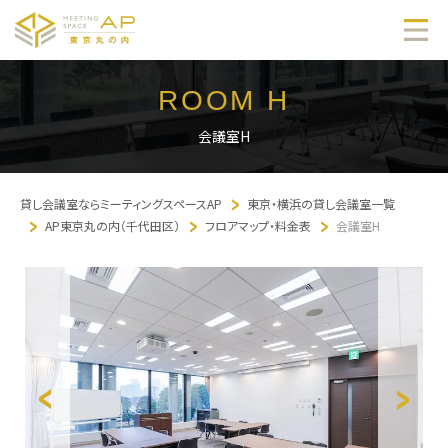
ROOM H
会議室H
貸し会議室ならミーティングスペースAP
東京・横浜の貸し会議室一覧
AP東京丸の内（千代田区）
フロアマップ・料金表
会議室H