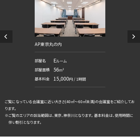
AP東京丸の内
E
部屋名
ルーム
56
部屋面積
m²
15,000
基本料金
円 / 1時間
ご覧になっている会議室に近い大きさ(
40㎡～60㎡未満
)の会議室をご紹介してお
ります。
※
ご覧のエリアの該当範囲は、東京、神奈川となります。 基本料金は、使用時間に
伴い割引となります。