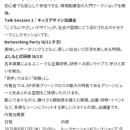
初心者でも安心して参加できる、環境配慮型の入門ワークショップを開
催。
Talk Session 2｜キッズデザイン協議会
「こどもにやさしいデザイン」が、社会や空間にどう活かされるのかをテ
ーマにしたセッションです。
Networking Party（6/12 夕方）
美味しいケータリングとともに、新しい出会いと交流を楽しめる時間。
よしもと式研修（6/13）
吉本興業によるユニークな企業研修。研修＋お笑いライブで、学びと笑
いを融合。
「見学」ではなく「体験」に。
内覧会では、AP赤坂グリーンクロスの最大の特長であるグリーンビュ
ーと光あふれる空間をご体感いただけます。
都心でありながら、静けさと開放感を備えた環境。会議・研修・イベント
など、多様なシーンにフィットする新しいスタイルの貸し会議室です。
内覧会概要
日程
内容
2025年6月12日（木） 10:00〜
トークセッション＆ワークショップ、交